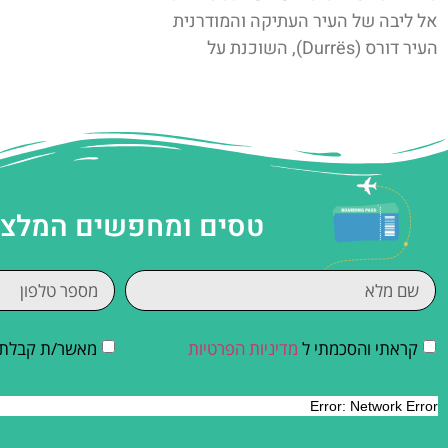
אל ליבה של העיר העתיקה והמודרנית
העיר דורס (Durrës), השוכנת על
טסים ומחפשים המלצות
קראתי והסכמתי ל
מדיניות הפרטיות
מאשר/ת קבלת די