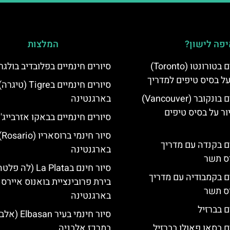
פה לישון?
המלצות
סיורים חינמיים בטורונטו (Toronto)
סיורים חינמיים בפלובדיב בולגר
על בסיס טיפים למדריך
סיורים חינמיים בTigre (טיגרה
סיורים חינמיים בונקובר (Vancouver)
בארגנטינה
ר על בסיס טיפים
סיורים חינמיים בבאקו אזרבייג'ן
סיור חינמי ברוס
ים בקנדה עם מדריך
בארגנטינה
יס תשר
סיור חינם בLa Plata (לה פ
ים בקמבודיה עם מדריך
בירת פרובינציית בואנוס איירס
יס תשר
בארגנטינה
ם בברזיל
סיור חינמי בעיר asan
ם בסאו פאולו בברזיל
במרכז אלבניה