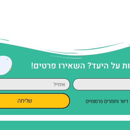
 על היעד? השאירו פרטים!
שליחה
וור וחומרים פרסומיים