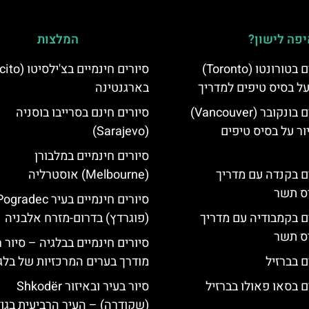
פה לישון?
המלצות
סיורים חינמיים בטורונטו (Toronto)
על בסיס טיפים למדריך
בארגנטינה
סיורים חינמיים בונקובר (Vancouver)
סיורים חינם בסרייבו בוסניה
ר על בסיס טיפים
(Sarajevo)
סיורים חינמיים במלבורן
ים בקנדה עם מדריך
(Melbourne) אוסטרליה
יס תשר
סיורים חינמיים בעיר gradec
ים בקמבודיה עם מדריך
(פוגרדץ) בדרום-מזרח אלבניה
יס תשר
סיורים חינמיים בבלגיה – סיור 
ם בברזיל
מודרך בערים המרכזיות של בלג
ם בסאו פאולו בברזיל
סיור בעיר ובאיזור Shkodër
(שקודרה) – העיר הרביעית בגו