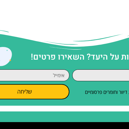
 על היעד? השאירו פרטים!
שליחה
וור וחומרים פרסומיים