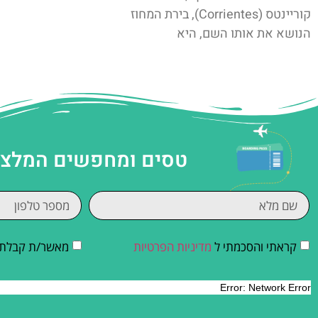
קוריינטס (Corrientes), בירת המחוז
הנושא את אותו השם, היא
טסים ומחפשים המלצות
קראתי והסכמתי ל
מדיניות הפרטיות
מאשר/ת קבלת די