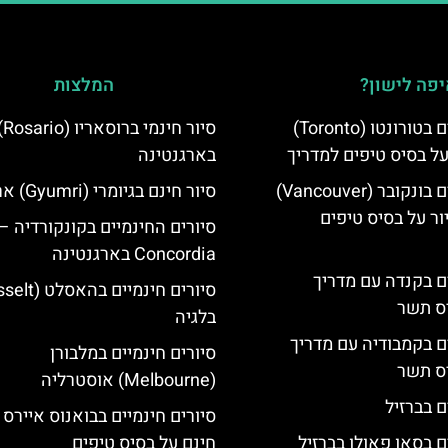
פה לישון?
המלצות
סיורים חינמיים בטורונטו (Toronto)
סיור חינמי ברוס
על בסיס טיפים למדריך
בארגנטינה
סיורים חינמיים בונקובר (Vancouver)
סיור חינם בגיומרי (Gyumri) ארמניה
ר על בסיס טיפים
סיורים החינמיים בקונקורדיה –
Concordia בארגנטינה
ים בקנדה עם מדריך
יס תשר
בלגיה
ים בקמבודיה עם מדריך
סיורים חינמיים במלבורן
יס תשר
(Melbourne) אוסטרליה
ם בברזיל
סיורים חינמיים בבואנוס איירס 
ם בסאו פאולו בברזיל
חינם על בסיס טיפים