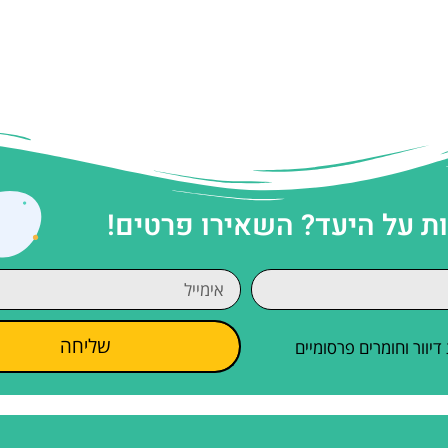
 על היעד? השאירו פרטים!
שליחה
וור וחומרים פרסומיים