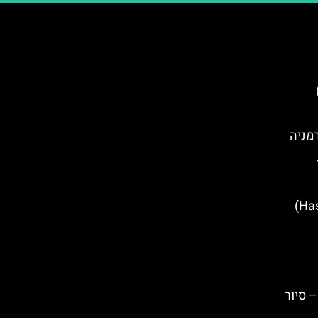
אריו (Rosario)
סיורים חינמיים בהאסלט (Hasselt)
– סיור