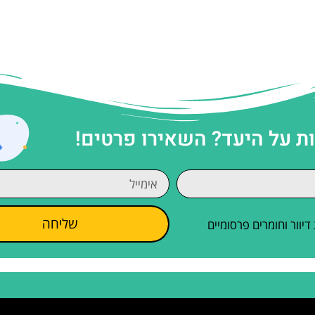
 על היעד? השאירו פרטים!
שליחה
וור וחומרים פרסומיים