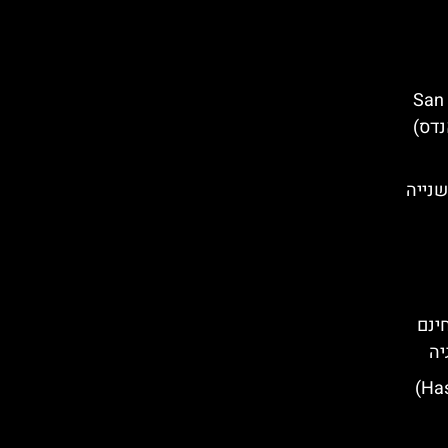
San Martí
 אנדס)
שנייה
חינם
יה
סיורים חינמיים בהאסלט (Hasselt)