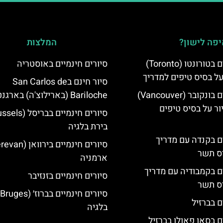
פה לישון?
המלצות
סיורים חינמיים בטורונטו (Toronto)
סיורים חינמיים באוסטריה
על בסיס טיפים למדריך
סיור חינם בSan Carlos de
סיורים חינמיים בונקובר (Vancouver)
Bariloche (בארילוצ'ה) בארגנטינה
ר על בסיס טיפים
בירת בלגיה
ים בקנדה עם מדריך
יס תשר
ארמניה
ים בקמבודיה עם מדריך
סיורים חינמיים בזנזיבר
יס תשר
ם בברזיל
בלגיה
ם בסאו פאולו בברזיל