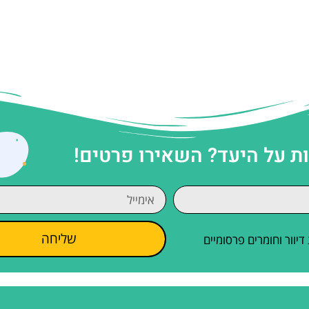
 על היעד? השאירו פרטים!
שליחה
וור וחומרים פרסומיים