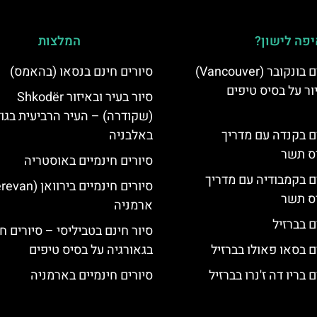
פה לישון?
המלצות
סיורים חינמיים בונקובר (Vancouver)
סיורים חינם בנסאו (בהאמס)
ר על בסיס טיפים
סיור בעיר ובאיזור Shkodër
(שקודרה) – העיר הרביעית בגו
ים בקנדה עם מדריך
באלבניה
יס תשר
סיורים חינמיים באוסטריה
ים בקמבודיה עם מדריך
יס תשר
ארמניה
ם בברזיל
סיור חינם בטביליסי – סיורים ח
ם בסאו פאולו בברזיל
בגאורגיה על בסיס טיפים
 בריו דה ז'נרו בברזיל
סיורים חינמיים בארמניה