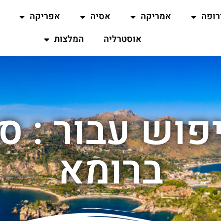
רופה
אמריקה
אסיה
אפריקה
אוסטרליה
המלצות
פוש עבור : סי
ברומא