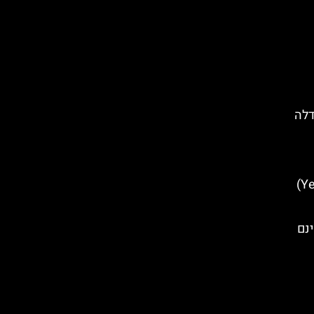
דלה
סיורים חינמיים בירוואן (Yerevan)
ינם