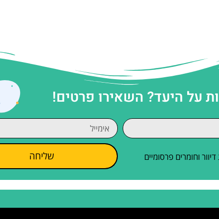
 על היעד? השאירו פרטים!
שליחה
וור וחומרים פרסומיים