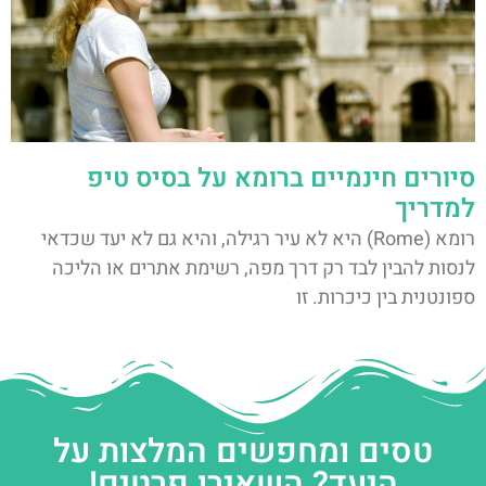
סיורים חינמיים ברומא על בסיס טיפ
למדריך
רומא (Rome) היא לא עיר רגילה, והיא גם לא יעד שכדאי
לנסות להבין לבד רק דרך מפה, רשימת אתרים או הליכה
ספונטנית בין כיכרות. זו
טסים ומחפשים המלצות על
היעד? השאירו פרטים!