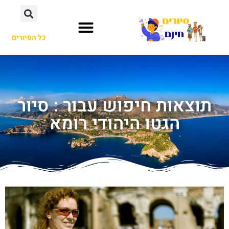
כל הסיורים
תוצאות חיפוש עבור : סיור
הגטו היהודי רומא