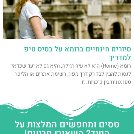
סיורים חינמיים ברומא על בסיס טיפ
למדריך
רומא (Rome) היא לא עיר רגילה, והיא גם לא יעד שכדאי
לנסות להבין לבד רק דרך מפה, רשימת אתרים או הליכה
ספונטנית בין כיכרות. זו
טסים ומחפשים המלצות על
היעד? השאירו פרטים!