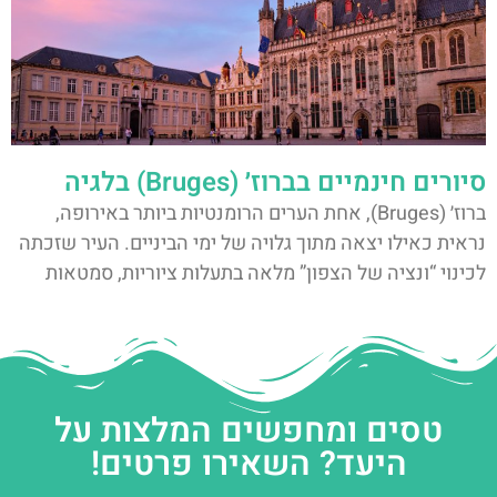
סיורים חינמיים בברוז׳ (Bruges) בלגיה
ברוז׳ (Bruges), אחת הערים הרומנטיות ביותר באירופה,
נראית כאילו יצאה מתוך גלויה של ימי הביניים. העיר שזכתה
לכינוי “ונציה של הצפון” מלאה בתעלות ציוריות, סמטאות
טסים ומחפשים המלצות על
היעד? השאירו פרטים!