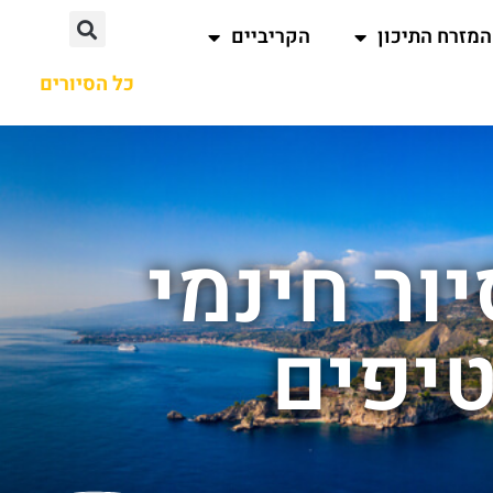
המזרח התיכון
הקריביים
כל הסיורים
ור חינמי
טיפים