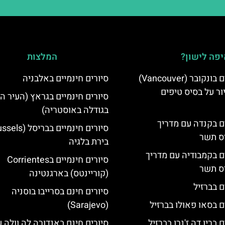
פה לישון?
המלצות
סיורים חינמיים בונקובר (Vancouver)
סיורים חינמיים באלבניה
ר על בסיס טיפים
סיורים חינמיים בגראץ (העיר ה
בגודלה באוסטריה)
ים בקנדה עם מדריך
יס תשר
בירת בלגיה
ים בקמבודיה עם מדריך
סיורים חינמיים בCorrientes
יס תשר
(קוריינטס) בארגנטינה
ם בברזיל
סיורים חינם בסרייבו בוסניה
ם בסאו פאולו בברזיל
(Sarajevo)
 בריו דה ז'נרו בברזיל
סיורים חינם באנדורה לה וולה ע