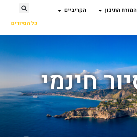
המזרח התיכון
הקריביים
כל הסיורים
ור חינמי