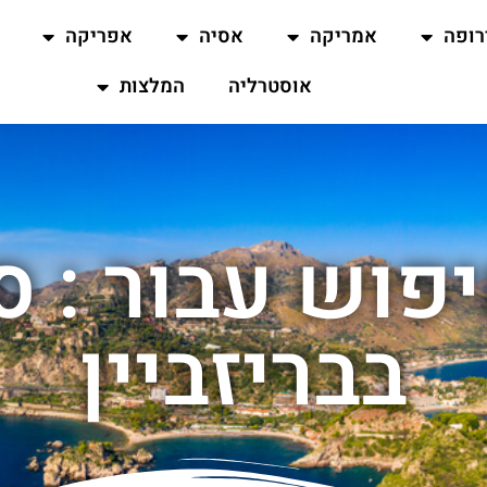
רופה
אמריקה
אסיה
אפריקה
אוסטרליה
המלצות
פוש עבור : סי
בבריזביין