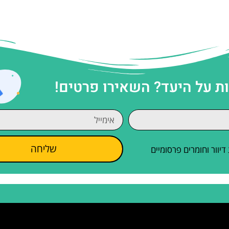
 על היעד? השאירו פרטים!
שליחה
וור וחומרים פרסומיים