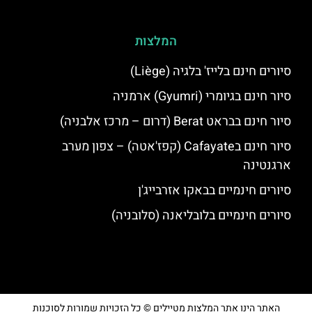
המלצות
סיורים חינם בלייז' בלגיה (Liège)
סיור חינם בגיומרי (Gyumri) ארמניה
סיור חינם בבראט Berat (דרום – מרכז אלבניה)
סיור חינם בCafayate (קפז'אטה) – צפון מערב
ארגנטינה
סיורים חינמיים בבאקו אזרבייג'ן
סיורים חינמיים בלובליאנה (סלובניה)
האתר הינו אתר המלצות מטיילים © כל הזכויות שמורות לסוכנות