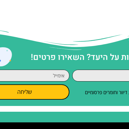
 על היעד? השאירו פרטים!
שליחה
וור וחומרים פרסומיים