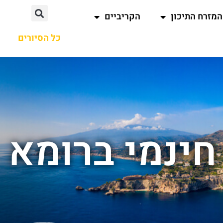
המזרח התיכון
הקריביים
כל הסיורים
חינמי ברומא