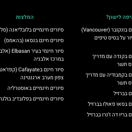
פה לישון?
המלצות
סיורים חינמיים בונקובר (Vancouver)
סיורים חינמיים בלובליאנה (סלו
ר על בסיס טיפים
סיורים חינם בנסאו (בהאמס)
סיור חינמי בעיר asan
ים בקנדה עם מדריך
במרכז אלבניה
יס תשר
סיור חינם בCafayate 
ים בקמבודיה עם מדריך
צפון מערב ארגנטינה
יס תשר
סיורים חינמיים באוסטרליה
ם בברזיל
סיורים חינמיים בפלובדיב בולגר
ם בסאו פאולו בברזיל
 בריו דה ז'נרו בברזיל