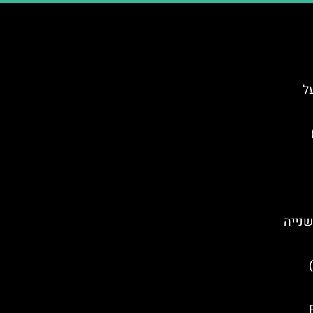
ל
)
שנייה
סיורים חינמיים בברוז׳ (Bruges)
Po