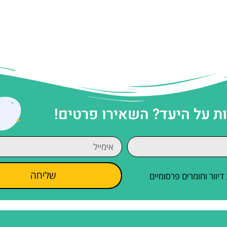
 על היעד? השאירו פרטים!
שליחה
וור וחומרים פרסומיים