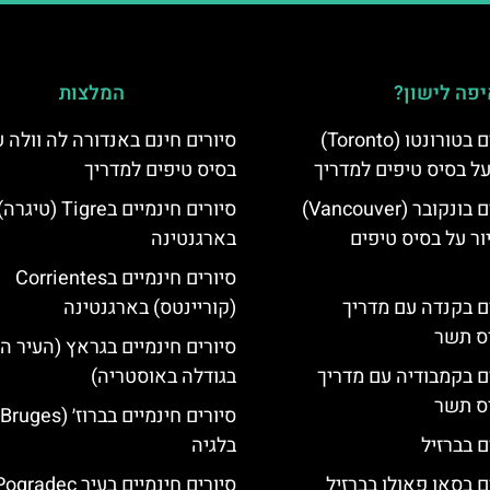
פה לישון?
המלצות
סיורים חינמיים בטורונטו (Toronto)
סיורים חינם באנדורה לה וולה ע
על בסיס טיפים למדריך
בסיס טיפים למדריך
סיורים חינמיים בונקובר (Vancouver)
סיורים חינמיים בTigre (טיגרה
ר על בסיס טיפים
בארגנטינה
סיורים חינמיים בCorrientes
ים בקנדה עם מדריך
(קוריינטס) בארגנטינה
יס תשר
סיורים חינמיים בגראץ (העיר ה
ים בקמבודיה עם מדריך
בגודלה באוסטריה)
יס תשר
ם בברזיל
בלגיה
ם בסאו פאולו בברזיל
סיורים חינמיים בעיר gradec