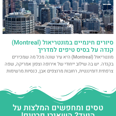
סיורים חינמיים במונטריאול (Montreal)
קנדה על בסיס טיפים למדריך
מונטריאול (Montreal) היא עיר שונה מכל מה שמכירים
בקנדה. יש בה שילוב ייחודי של אירופה וצפון אמריקה, שפה
צרפתית דומיננטית, רחובות מרוצפים אבן, כנסיות מרשימות
טסים ומחפשים המלצות על
היעד? השאירו פרטים!