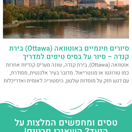
סיורים חינמיים באוטוואה (Ottawa) בירת
קנדה – סיור על בסיס טיפים למדריך
אוטוואה (Ottawa), בירת קנדה, שונה מערים קנדיות אחרות
כמו טורונטו או מונטריאול. מדובר בעיר אלגנטית, מסודרת,
עם דגש חזק על מוסדות שלטון, היסטוריה לאומית ואדריכלות
טסים ומחפשים המלצות על
היעד? השאירו פרטים!