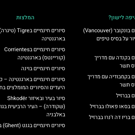
פה לישון?
המלצות
סיורים חינמיים בונקובר (Vancouver)
סיורים חינמיים בTigre (טיגרה
ר על בסיס טיפים
בארגנטינה
סיורים חינמיים בCorrientes
ים בקנדה עם מדריך
(קוריינטס) בארגנטינה
יס תשר
סיורים חינמיים בוינה
ים בקמבודיה עם מדריך
סיורים חינמיים בארגנטינה – כ
יס תשר
היעדים והסיורים המומלצים בח
ם בברזיל
סיור בעיר ובאיזור Shkodër
ם בסאו פאולו בברזיל
(שקודרה) – העיר הרביעית בגו
באלבניה
 בריו דה ז'נרו בברזיל
סיורים חינמיים בגנט (Ghent) בלגיה