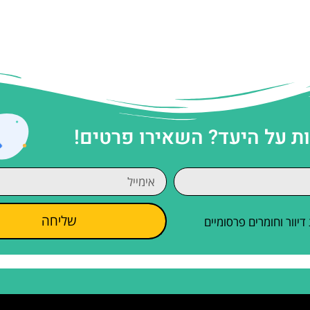
 על היעד? השאירו פרטים!
שליחה
וור וחומרים פרסומיים