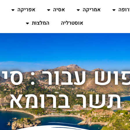
רופה
אמריקה
אסיה
אפריקה
אוסטרליה
המלצות
וש עבור : סיו
תשר ברומא