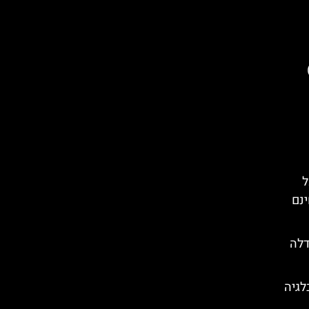
)
ל
ינם
דלה