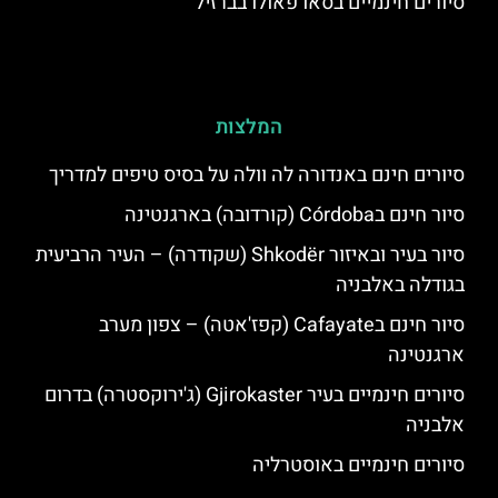
סיורים חינמיים בסאו פאולו בברזיל
המלצות
סיורים חינם באנדורה לה וולה על בסיס טיפים למדריך
סיור חינם בCórdoba (קורדובה) בארגנטינה
סיור בעיר ובאיזור Shkodër (שקודרה) – העיר הרביעית
בגודלה באלבניה
סיור חינם בCafayate (קפז'אטה) – צפון מערב
ארגנטינה
סיורים חינמיים בעיר Gjirokaster (ג'ירוקסטרה) בדרום
אלבניה
סיורים חינמיים באוסטרליה