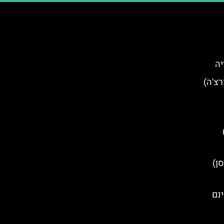
יה
ם בעיר Korçë (קורצ'ה)
אריו (Rosario)
Elb (אלבסן)
ינם