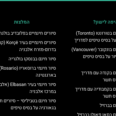
פה לישון?
המלצות
סיורים חינמיים בטורונטו (Toronto)
סיורים חינמיים בפלובדיב בולגר
על בסיס טיפים למדריך
סיורים חינמיי
סיורים חינמיים בונקובר (Vancouver)
בדרום-מזרח אלבניה
ר על בסיס טיפים
סיור חינם בבנסקו בולגריה
סיור חינמי ברוס
ים בקנדה עם מדריך
בארגנטינה
יס תשר
סיור חינמי בעיר asan
ים בקמבודיה עם מדריך
במרכז אלבניה
יס תשר
סיור חינם בטביליסי – סיורים ח
ם בברזיל
בגאורגיה על בסיס טיפים
ם בסאו פאולו בברזיל