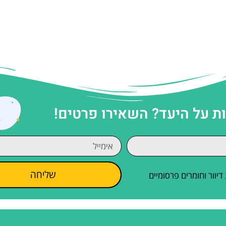
 על היעד? השאירו פרטים!
שליחה
וור וחומרים פרסומיים