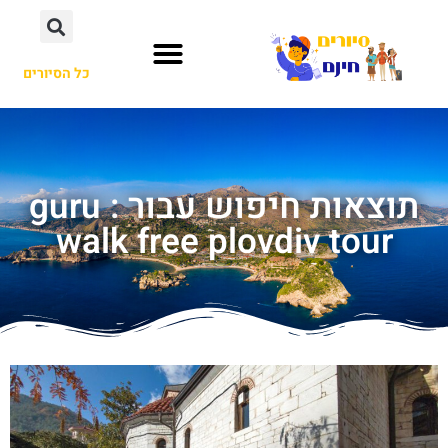
כל הסיורים
תוצאות חיפוש עבור : guru
walk free plovdiv tour