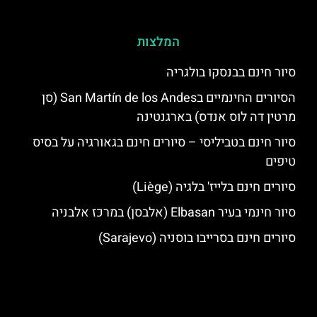
המלצות
סיור חינם בבנסקו בולגריה
הסיורים החינמיים בSan Martín de los Andes (סן
מרטין דה לוס אנדס) בארגנטינה
סיור חינם בטביליסי – סיורים חינם בגאורגיה על בסיס
טיפים
סיורים חינם בלייז' בלגיה (Liège)
סיור חינמי בעיר Elbasan (אלבסן) במרכז אלבניה
סיורים חינם בסרייבו בוסניה (Sarajevo)