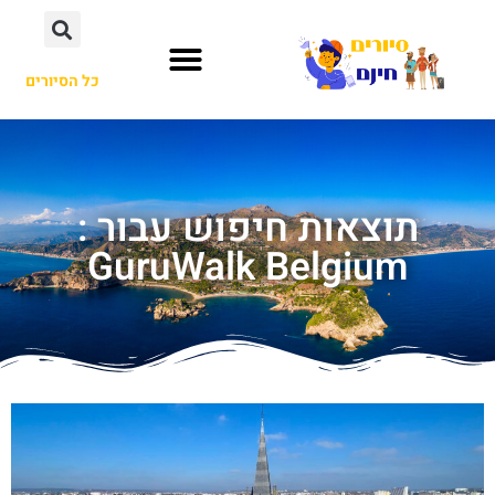
כל הסיורים
תוצאות חיפוש עבור :
GuruWalk Belgium