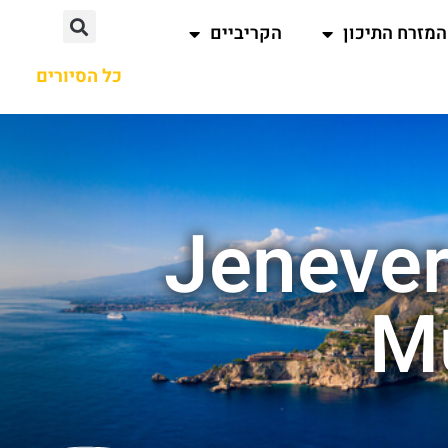
המזרח התיכון
הקריביים
כל הסיורים
וצאות חיפוש עבור : Jenever
M