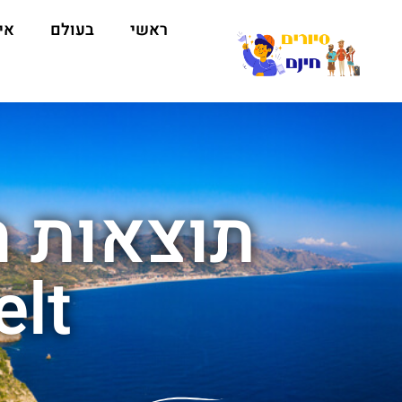
ראשי
בעולם
אי
lt