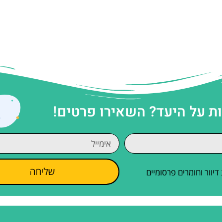
 על היעד? השאירו פרטים!
שליחה
וור וחומרים פרסומיים