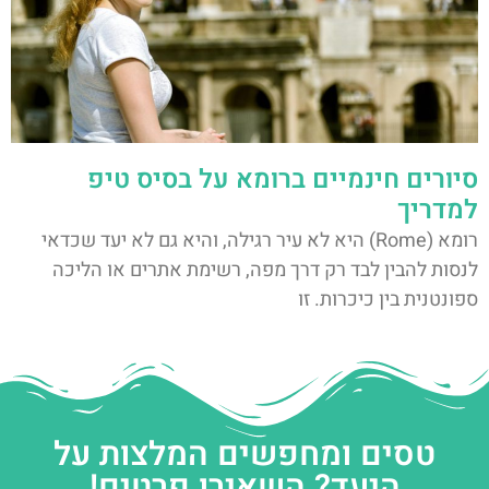
סיורים חינמיים ברומא על בסיס טיפ
למדריך
רומא (Rome) היא לא עיר רגילה, והיא גם לא יעד שכדאי
לנסות להבין לבד רק דרך מפה, רשימת אתרים או הליכה
ספונטנית בין כיכרות. זו
טסים ומחפשים המלצות על
היעד? השאירו פרטים!