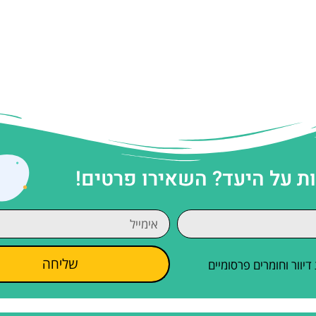
 על היעד? השאירו פרטים!
שליחה
וור וחומרים פרסומיים