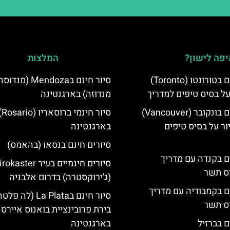
פה לישון?
המלצות
סיורים חינמיים בטורונטו (Toronto)
סיור חינם בMendoza (מנד
על בסיס טיפים למדריך
מנדוזה) בארגנטינה
סיורים חינמיים בונקובר (Vancouver)
סיור חינמי ברוס
ר על בסיס טיפים
בארגנטינה
סיורים חינם בנסאו (בהאמס)
ים בקנדה עם מדריך
סיורים חינמיים בעיר aster
יס תשר
(ג'ירוקסטרה) בדרום אלבניה
ים בקמבודיה עם מדריך
סיור חינם בLa Plata (לה פ
יס תשר
בירת פרובינציית בואנוס איירס
ם בברזיל
בארגנטינה