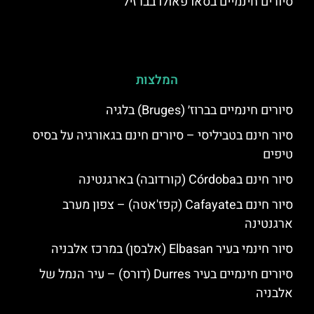
סיורים חינמיים בסאו פאולו בברזיל
המלצות
סיורים חינמיים בברוז׳ (Bruges) בלגיה
סיור חינם בטביליסי – סיורים חינם בגאורגיה על בסיס
טיפים
סיור חינם בCórdoba (קורדובה) בארגנטינה
סיור חינם בCafayate (קפז'אטה) – צפון מערב
ארגנטינה
סיור חינמי בעיר Elbasan (אלבסן) במרכז אלבניה
סיורים חינמיים בעיר Durres (דורס) – עיר הנמל של
אלבניה