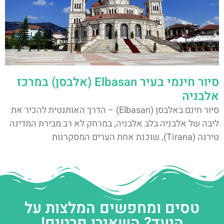
סיור חינמי בעיר Elbasan (אלבסן) במרכז
אלבניה
סיור חינם באלבסן (Elbasan) – הדרך האותנטית להכיר את
ליבה של אלבניה בלב אלבניה, במרחק לא רב מבירת המדינה
טירנה (Tirana), שוכנת אחת הערים המסקרנות
טסים ומחפשים המלצות על
היעד? השאירו פרטים!