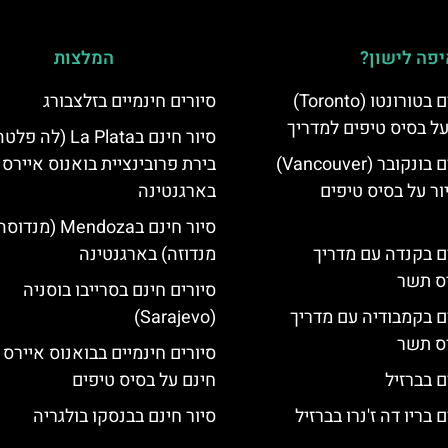
פה לישון?
המלצות
סיורים חינמיים בטורונטו (Toronto)
סיורים חינמיים בזלצבורג
על בסיס טיפים למדריך
סיור חינם בLa Plata (לה פ
סיורים חינמיים בונקובר (Vancouver)
בירת פרובינציית בואנוס איירס
ר על בסיס טיפים
בארגנטינה
סיור חינם בMendoza (מנד
ים בקנדה עם מדריך
מנדוזה) בארגנטינה
יס תשר
סיורים חינם בסרייבו בוסניה
ים בקמבודיה עם מדריך
(Sarajevo)
יס תשר
סיורים חינמיים בבואנוס איירס 
ם בברזיל
חינם על בסיס טיפים
 בריו דה ז'נרו בברזיל
סיור חינם בבנסקו בולגריה