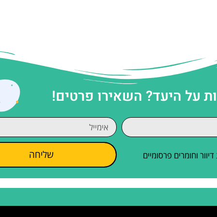
 על היעד? השאירו פרטים!
שליחה
וור וחומרים פרסומיים