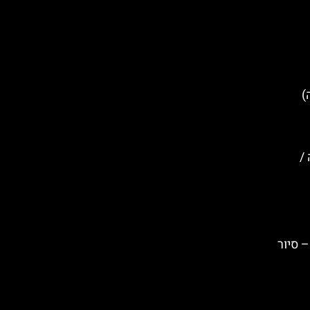
לטה)
וסה /
– סיור