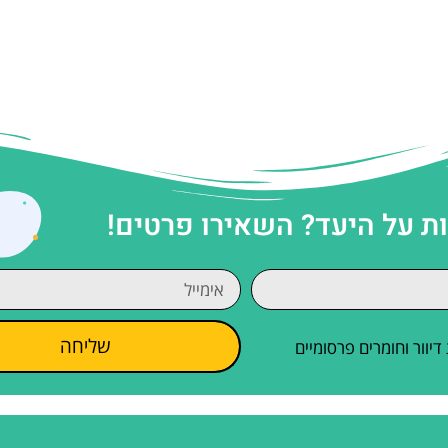
 על היעד? השאירו פרטים!
שליחה
וור וחומרים פרסומיים