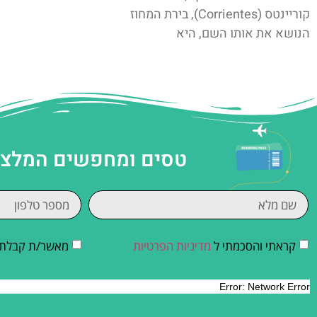
קוריינטס (Corrientes), בירת המחוז
הנושא את אותו השם, היא
טסים ומחפשים המלצות
קראתי והסכמתי ל
מדיניות הפרטיות
מאשר/ת קבלת די