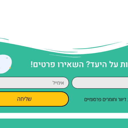
 על היעד? השאירו פרטים!
שליחה
וור וחומרים פרסומיים