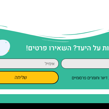
 על היעד? השאירו פרטים!
שליחה
וור וחומרים פרסומיים