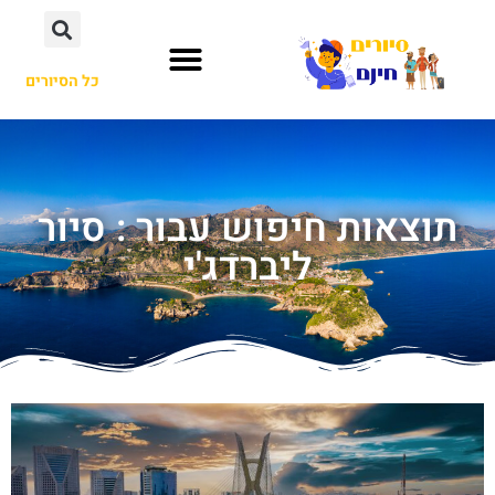
כל הסיורים
תוצאות חיפוש עבור : סיור
ליברדג'י