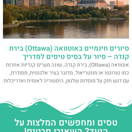
סיורים חינמיים באוטוואה (Ottawa) בירת
קנדה – סיור על בסיס טיפים למדריך
אוטוואה (Ottawa), בירת קנדה, שונה מערים קנדיות אחרות
כמו טורונטו או מונטריאול. מדובר בעיר אלגנטית, מסודרת,
עם דגש חזק על מוסדות שלטון, היסטוריה לאומית ואדריכלות
טסים ומחפשים המלצות על
היעד? השאירו פרטים!