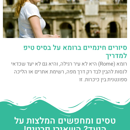
סיורים חינמיים ברומא על בסיס טיפ
למדריך
רומא (Rome) היא לא עיר רגילה, והיא גם לא יעד שכדאי
לנסות להבין לבד רק דרך מפה, רשימת אתרים או הליכה
ספונטנית בין כיכרות. זו
טסים ומחפשים המלצות על
היעד? השאירו פרטים!