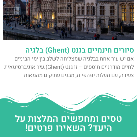
סיורים חינמיים בגנט (Ghent) בלגיה
אם יש עיר אחת בבלגיה שמצליחה לשלב בין ימי הביניים
לחיים מודרניים תוססים – זו גנט (Ghent).עיר אוניברסיטאית
צעירה, עם תעלות יפהפיות, מבנים עתיקים מהמאות
טסים ומחפשים המלצות על
היעד? השאירו פרטים!