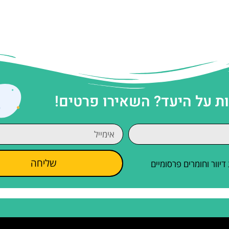
 על היעד? השאירו פרטים!
שליחה
וור וחומרים פרסומיים