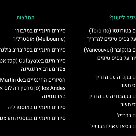
פה לישון?
המלצות
סיורים חינמיים בטורונטו (Toronto)
סיורים חינמיים במלבורן
על בסיס טיפים למדריך
(Melbourne) אוסטרליה
סיורים חינמיים בונקובר (Vancouver)
סיורים חינמיים בפלובדיב בולגר
ר על בסיס טיפים
סיור חינם בCafayate 
צפון מערב ארגנטינה
ים בקנדה עם מדריך
הסיורים החינמיים בn de
יס תשר
los Andes (סן מרטין דה לוס
ים בקמבודיה עם מדריך
בארגנטינה
יס תשר
סיורים חינמיים באוסטרליה
ם בברזיל
סיורים חינמיים בבוסניה והרצגו
ם בסאו פאולו בברזיל