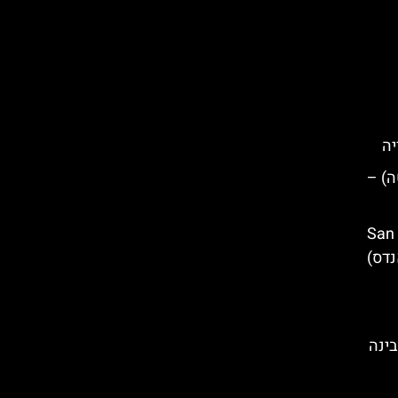
יה
(קפז'אטה) –
San Martí
 אנדס)
בינה