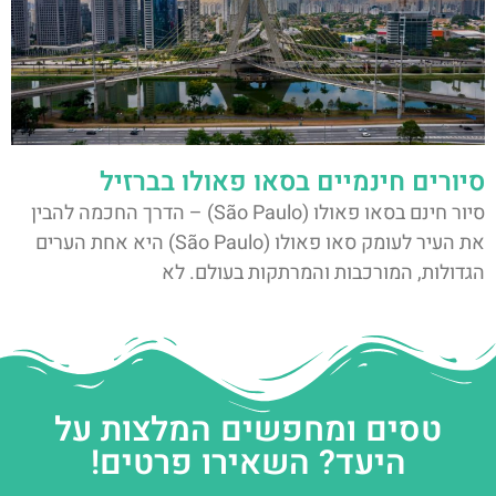
סיורים חינמיים בסאו פאולו בברזיל
סיור חינם בסאו פאולו (São Paulo) – הדרך החכמה להבין
את העיר לעומק סאו פאולו (São Paulo) היא אחת הערים
הגדולות, המורכבות והמרתקות בעולם. לא
טסים ומחפשים המלצות על
היעד? השאירו פרטים!