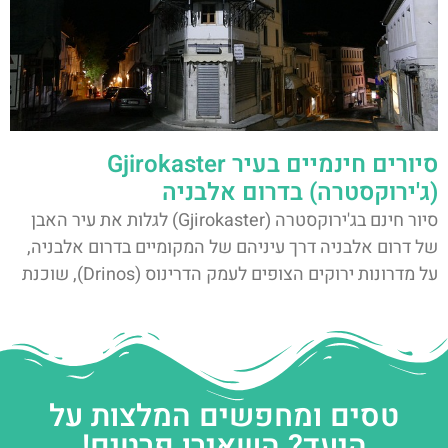
סיורים חינמיים בעיר Gjirokaster
(ג'ירוקסטרה) בדרום אלבניה
סיור חינם בג'ירוקסטרה (Gjirokaster) לגלות את עיר האבן
של דרום אלבניה דרך עיניהם של המקומיים בדרום אלבניה,
על מדרונות ירוקים הצופים לעמק הדרינוס (Drinos), שוכנת
טסים ומחפשים המלצות על
היעד? השאירו פרטים!