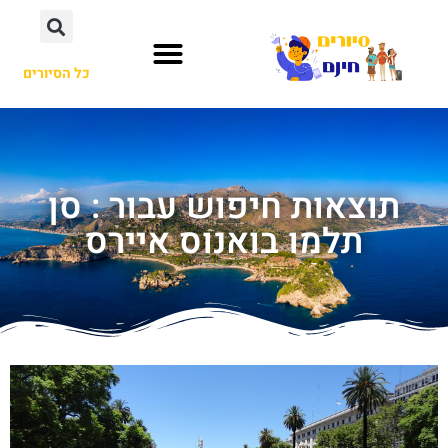
כל הסיורים
תוצאות חיפוש עבור : סן
תלמו בואנוס איירס