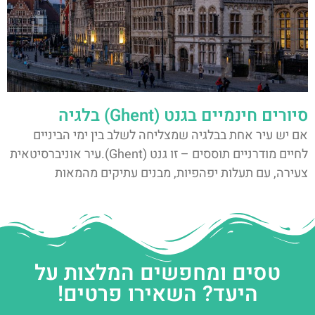
סיורים חינמיים בגנט (Ghent) בלגיה
אם יש עיר אחת בבלגיה שמצליחה לשלב בין ימי הביניים
לחיים מודרניים תוססים – זו גנט (Ghent).עיר אוניברסיטאית
צעירה, עם תעלות יפהפיות, מבנים עתיקים מהמאות
טסים ומחפשים המלצות על
היעד? השאירו פרטים!