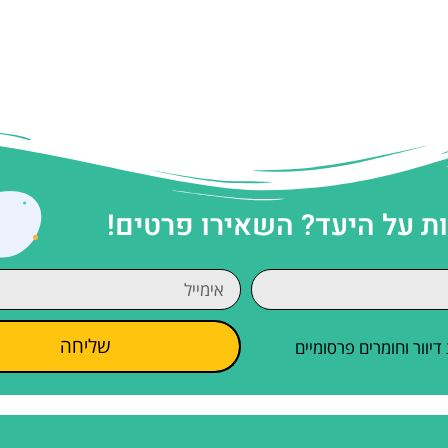
 על היעד? השאירו פרטים!
שליחה
וור וחומרים פרסומיים