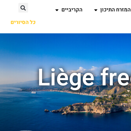
המזרח התיכון
הקריביים
כל הסיורים
ות חיפוש עבור : Liège free